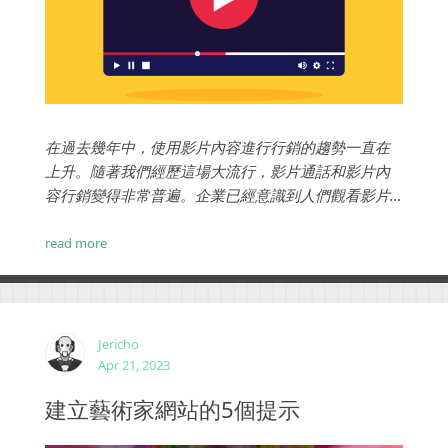
在過去幾年中，使用影片內容進行行銷的趨勢一直在
上升。隨著我們經歷這場大流行，影片通話和影片內
容行銷變得非常普遍。企業已經意識到人們觀看影片
的注意力比閱讀文本或文章的注意力要長得多。這就
是為什麼他們現在嘗試在他們的廣告策略中包含儘可
read more
能多的影片內容。...
Jericho
Apr 21, 2023
建立藝術家網站的5個提示