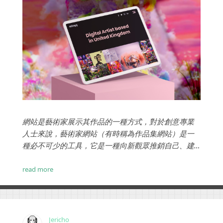
網站是藝術家展示其作品的一種方式，對於創意專業
人士來說，藝術家網站（有時稱為作品集網站）是一
種必不可少的工具，它是一種向新觀眾推銷自己、建
立追隨者並進行行售的手段。最好的藝術家網站需要
強大的視覺元素，結合引人入勝的書面副本和智慧促
read more
銷工具。...
Jericho