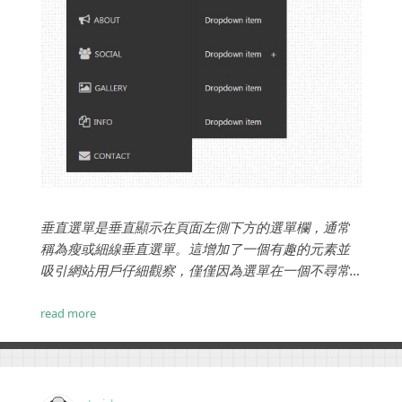
垂直選單是垂直顯示在頁面左側下方的選單欄，通常
稱為瘦或細線垂直選單。這增加了一個有趣的元素並
吸引網站用戶仔細觀察，僅僅因為選單在一個不尋常
的地方，但是有一些設計注意事項會對整體結果和垂
直選單的成功產生重要影響。...
read more