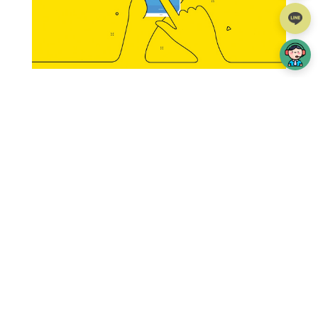
行動呼籲CTA (Call To Action)按鈕是任何網站最重要的
功能之一。這些按鈕將引導您的潛在客戶或客戶進入
購買或註冊過程的下一階段，只需單擊一下。這不僅
可以改善用戶體驗，加快流程，而且這些按鈕也可以
成為您視覺設計的重要組成部分。就現在圓形按鈕越
read more
來越流行。...
TOP