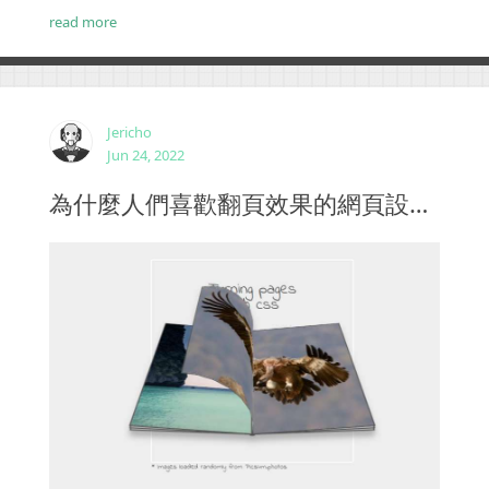
懸停效果，以便桌面用戶將滑鼠懸停在其中一個部分
read more
上時，他們可以看到它是互動式的。要考慮的另一件
事是將此設計用作響應式網站，因為當行動用戶加載
網站時，馬賽克可能無法正確對齊。...
Jericho
Jun 24, 2022
為什麼人們喜歡翻頁效果的網頁設計？