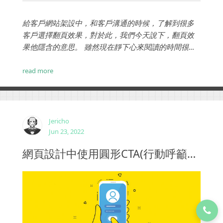
給客戶網站架設中，和客戶溝通的時候，了解到很多
客戶選擇翻頁效果，對於此，我們今天說下，翻頁效
果他隱含的意思。 雖然現在靜下心來閱讀的時間很
少，但是閱讀軟體仍然是我的智慧型手機中必備的軟
體。自從 Android 2.x 時代以來，一直使用的閱讀軟體
read more
是 Aldiko，原因是界面不錯、操作直觀、支持讀取 SD
卡，足以滿足我時斷時續的閱讀過程。如今，在
Android 13.0 時代，它的界面已經...
Jericho
Jun 23, 2022
網頁設計中使用圓形CTA(行動呼籲設計)按鈕