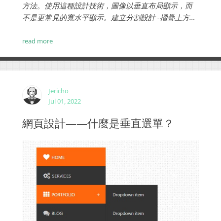
方法。使用這種設計技術，圖像以垂直布局顯示，而
不是更常見的寬水平顯示。建立分割設計 -摺疊上方的
垂直圖像允許為有效的分割設計建立空間。這是一種
設計風格，對於將文檔和圖像內容拆分在螢幕上的各
read more
個行業的公司來說，都非常有效。50 次分割賦予文檔
和圖像同等的權重，而 70-30 次分割同樣有效。...
Jericho
Jul 01, 2022
網頁設計——什麼是垂直選單？