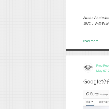
Adobe Ph
濾鏡，更是對於
read more
Free Res
May 07, 
Googl