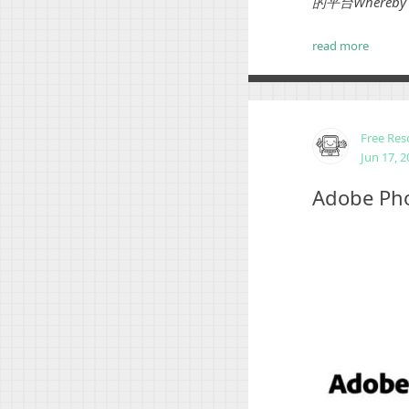
的平台Wher
read more
Free Res
Jun 17, 
Adobe 