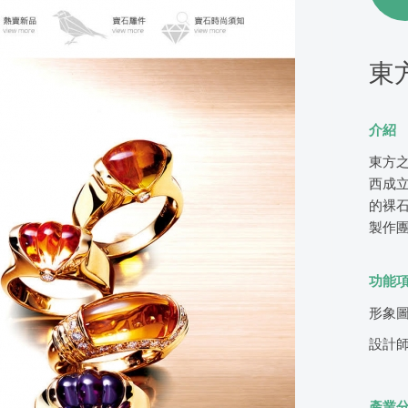
東
介紹
東方之
西成立O
的裸
製作團隊：
功能
形象
設計
產業