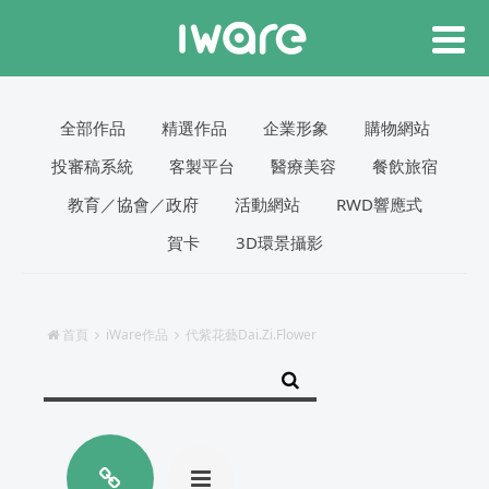
全部作品
精選作品
企業形象
購物網站
投審稿系統
客製平台
醫療美容
餐飲旅宿
教育／協會／政府
活動網站
RWD響應式
賀卡
3D環景攝影
首頁
iWare作品
代紫花藝Dai.Zi.Flower