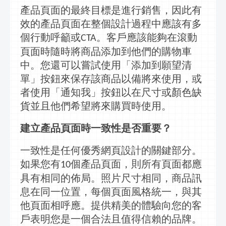
產品頁面的最終目標是進行銷售，因此有
效的產品頁面在整個設計過程中應該有多
個
行動呼籲
或
。客戶應該能夠在滾動
CTA
頁面時隨時將商品添加到他們的購物車
中。您還可以嘗試使用「添加到願望清
單」按鈕來保存該商品以備將來使用，或
者使用「通知我」按鈕以在尺寸或顏色缺
貨並且他們希望將來購買時使用。
建立
產品頁面時一致性是否重要？
一致性是任何優秀網頁設計的關鍵部分。
如果您有
個產品頁面，則所有頁面都應
10
具有相同的
佈局
。照片尺寸相同，商品
訊
息
在同一位置，每個頁面風格統一，與其
他頁面相呼應。提供精美的體驗向您的客
戶表明您是一個合法且值得信賴的品牌。