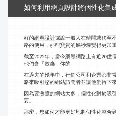
如何利用網頁設計將個性化集
好的
網頁設計
據說一般人在離開或移至
路的使用，那些寶貴的幾秒鐘變得更加
截至
年，當今網際網路上有近
億
202
2
20
他們會「放棄」你的。
在過去的幾年中，
行銷
公司和企業都非
略來吸引您的網站訪問者並讓他們留下
因為要瀏覽的網站太多，個性化對於吸
要。
那麼，您如何才能更好地將個性化整合