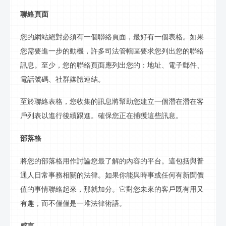
聯絡
頁面
您的網站絕對必須有一個
聯絡
頁面，最好有一個表格。如果
您需要進一步的動機，許多司法管轄區要求您列出您的
聯絡
訊息
。至少，您的
聯絡
頁面應列出您的：地址、電子郵件、
電話號碼、
社群
媒體連結。
至於
聯絡
表格，您收集的
訊息
將幫助您建立一個潛在潛在客
戶列表以進行後續跟進。確保您正在捕獲這些
訊息
。
部落格
將您的
部落格
用作討論您最了解的內容的平台。這包括與普
通人日常事務相關的法律。如果你能與時事或任何有新聞價
值的事情
聯絡
起來，那就加分。它對您未來的客戶既有用又
有趣，而不僅僅是一堆法律術語。