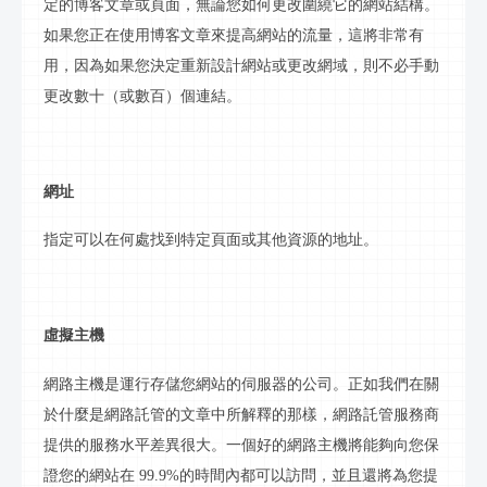
定的博客文章或頁面，無論您如何更改圍繞它的
網站
結構。
如果您正在使用博客文章來提高
網站
的流量，這將非常有
用，因為如果您決定重新設計
網站
或更改
網域
，則不必手動
更改數十（或數百）個連結。
網址
指定可以在何處找到特定頁面或其他資源的地址。
虛擬主機
網路
主機是運行存儲您網站的伺服器的公司。正如我們在關
於什麼是
網路
託管的文章中所解釋的那樣，
網路
託管服務商
提供的服務水平差異很大。一個好的
網路
主機將能夠向您保
證您的網站在
99.9%的時間內都可以訪問，並且還將為您提