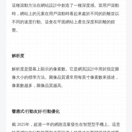
這種滾動方法在網站設計中創造了一種深度感。當用戶滾動
時，網站上的元素在用戶滾動時看起來處於不同的距離並以
不同的速度
行動
。這會在平面網站上產生深度和距離的錯
覺。
解析度
解析度是
螢幕
上顯示的像素數。它是網頁設計中用於指定圖
像大小的標準方法。圖像
品質
通常用每英寸像素數來描述，
像素數越多，圖像
品質
越高。
響應式
/
行動
友好
/
行動
優化
截
202
5
年，超過一半的
網路
流量發生在智慧型手機上。這意