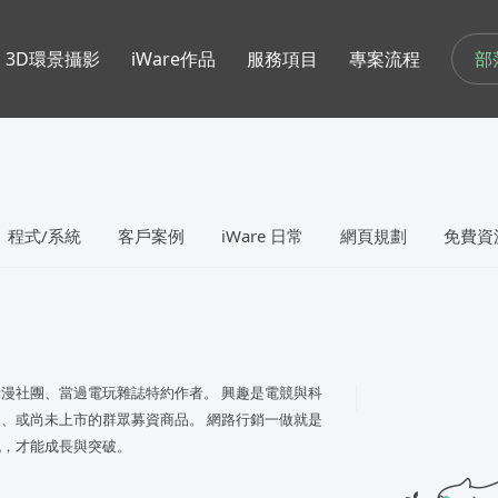
部
3D環景攝影
iWare作品
服務項目
專案流程
程式/系統
客戶案例
iWare 日常
網頁規劃
免費資
漫社團、當過電玩雜誌特約作者。 興趣是電競與科
、或尚未上市的群眾募資商品。 網路行銷一做就是
流，才能成長與突破。