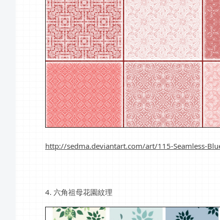
http://sedma.deviantart.com/art/115-Seamless-Bl
4. 六角祖母花園紋理