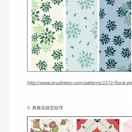
http://www.brusheezy.com/patterns/2272-floral-p
5. 典雅花樣型紋理