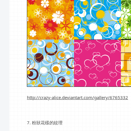
http://crazy-alice.deviantart.com/gallery/6765332
7. 粉狀花樣的紋理