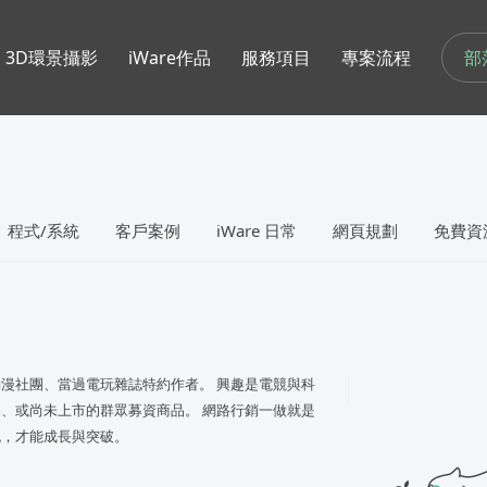
部
3D環景攝影
iWare作品
服務項目
專案流程
程式/系統
客戶案例
iWare 日常
網頁規劃
免費資
漫社團、當過電玩雜誌特約作者。 興趣是電競與科
、或尚未上市的群眾募資商品。 網路行銷一做就是
流，才能成長與突破。