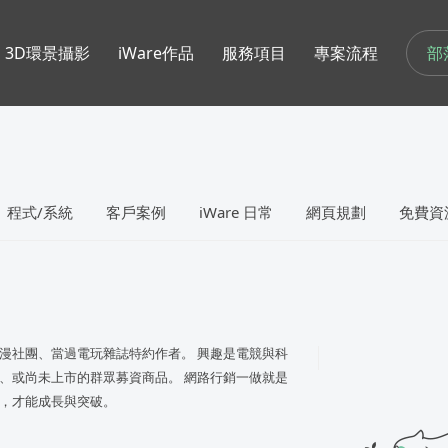
部
3D環景攝影
iWare作品
服務項目
專案流程
程式/系統
客戶案例
iWare 日常
網頁規劃
免費資
漫社團、當過電玩雜誌特約作者。 興趣是電競與科
、或尚未上市的群眾募資商品。 網路行銷一做就是
，才能成長與突破。