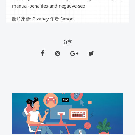
manual-penalties-and-negative-seo
圖片來源:
Pixabay
作者
Simon
分享