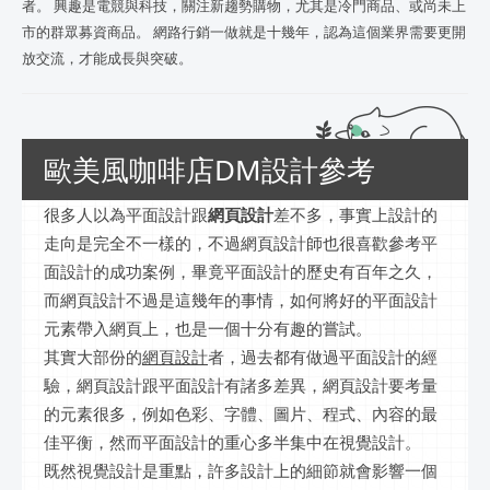
者。 興趣是電競與科技，關注新趨勢購物，尤其是冷門商品、或尚未上
市的群眾募資商品。 網路行銷一做就是十幾年，認為這個業界需要更開
放交流，才能成長與突破。
歐美風咖啡店DM設計參考
很多人以為平面設計跟
網頁設計
差不多，事實上設計的
走向是完全不一樣的，不過網頁設計師也很喜歡參考平
面設計的成功案例，畢竟平面設計的歷史有百年之久，
而網頁設計不過是這幾年的事情，如何將好的平面設計
元素帶入網頁上，也是一個十分有趣的嘗試。
其實大部份的
網頁設計
者，過去都有做過平面設計的經
驗，網頁設計跟平面設計有諸多差異，網頁設計要考量
的元素很多，例如色彩、字體、圖片、程式、內容的最
佳平衡，然而平面設計的重心多半集中在視覺設計。
既然視覺設計是重點，許多設計上的細節就會影響一個