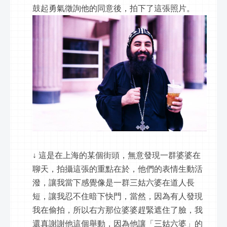
鼓起勇氣徵詢他的同意後，拍下了這張照片。
↓ 這是在上海的某個街頭，無意發現一群婆婆在
聊天，拍攝這張的重點在於，他們的表情生動活
潑，讓我當下感覺像是一群三姑六婆在道人長
短，讓我忍不住暗下快門，當然，因為有人發現
我在偷拍，所以右方那位婆婆趕緊遮住了臉，我
還真謝謝他這個舉動，因為他讓「三姑六婆」的