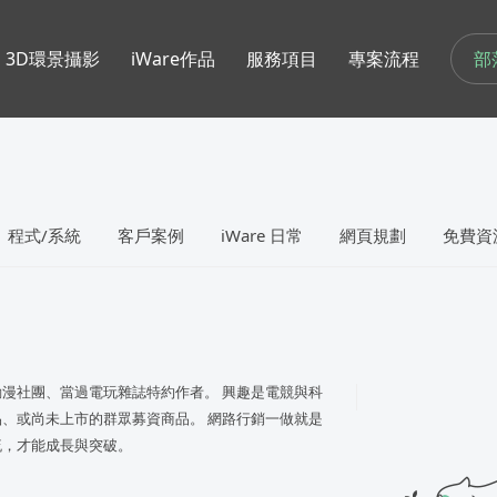
部
3D環景攝影
iWare作品
服務項目
專案流程
程式/系統
客戶案例
iWare 日常
網頁規劃
免費資
漫社團、當過電玩雜誌特約作者。 興趣是電競與科
、或尚未上市的群眾募資商品。 網路行銷一做就是
流，才能成長與突破。