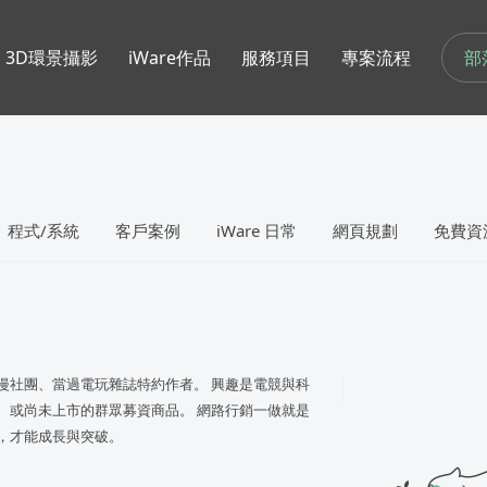
部
3D環景攝影
iWare作品
服務項目
專案流程
程式/系統
客戶案例
iWare 日常
網頁規劃
免費資
漫社團、當過電玩雜誌特約作者。 興趣是電競與科
、或尚未上市的群眾募資商品。 網路行銷一做就是
，才能成長與突破。