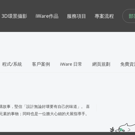
部
3D環景攝影
iWare作品
服務項目
專案流程
程式/系統
客戶案例
iWare 日常
網頁規劃
免費資
、講故事，堅信「設計無論好壞要有自己的味道」。 喜
幻想元素的事物；同時也是一位膽大心細的犬展指導手。