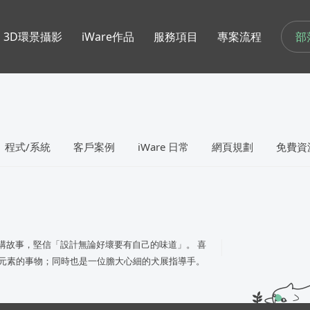
部
3D環景攝影
iWare作品
服務項目
專案流程
程式/系統
客戶案例
iWare 日常
網頁規劃
免費資
、講故事，堅信「設計無論好壞要有自己的味道」。 喜
幻想元素的事物；同時也是一位膽大心細的犬展指導手。