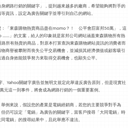
自身網路行銷的關鍵字」，提到越來越多的廠商，希望能夠將對手的
稱等資訊，設定為廣告關鍵字並導引到自己的網站。
：「東森購物熱賣商品盡在momo？！ 公平會罰富邦50萬」，這
o ……」的文案，給人的印象就是富邦公司網站涵蓋東森購物所有熱
通路所有熱賣的商品，對原本打算查詢東森購物網站資訊的消費者而
購物商譽被攀附而喪失公平交易機會，並減損其經濟價值或顧客吸引
透過自身效能競爭努力來取得交易機會，也顯失公平。
鍵字、Yahoo關鍵字廣告並無明文規定此舉違反廣告原則，但是現實社
0萬元這一則事件，將會成為網路行銷的一個重要案例。
，舉例來說，假設您的產業是電鍋經銷商，若您的主要競爭對手為
，但仍可設定「電鍋」為廣告的關鍵字，當客戶搜尋「大同電鍋」時
大同電鍋」的搜尋結果中，且此舉應不違法。