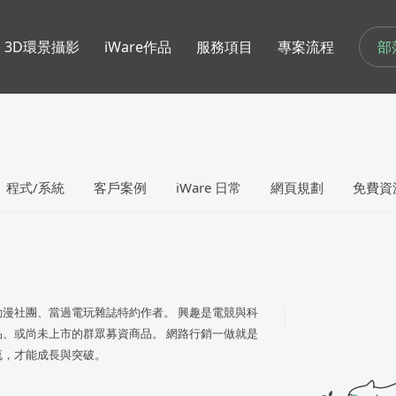
部
3D環景攝影
iWare作品
服務項目
專案流程
程式/系統
客戶案例
iWare 日常
網頁規劃
免費資
漫社團、當過電玩雜誌特約作者。 興趣是電競與科
、或尚未上市的群眾募資商品。 網路行銷一做就是
流，才能成長與突破。