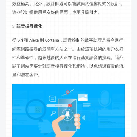
效益極高。此外，設計師還可以嘗試簡約但響應式的設計，
這些設計提供用戶友好的界面，也更具吸引力。
語音搜
尋
優化
5.
從
和
到
，語音控制的數字助理是當今進行
Siri
Alexa
Cortana
網際網路搜
尋
的最簡單方法之一。由於這項技術的用戶友好
性和準確性，越來越多的人正在進行基於語音的搜
尋
。這凸
顯了網站需要針對語音搜
尋
優化其網站，以免錯過寶貴的流
量和潛在客戶。