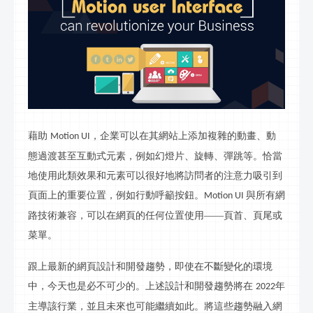
藉助
，企業可以在其網站上添加複雜的動畫、動
Motion UI
態過渡甚至互
動
式元素，例如幻燈片、旋轉、彈跳等。恰當
地使用此類效果和元素可以很好地將訪問者的注意力吸引到
頁面上的重要位置，例如行動呼籲按鈕。
與所有網
Motion UI
路
技術兼容，可以在網頁的任何位置使用
——頁首、頁尾或
菜單。
跟上最新的網頁設計和開發趨勢，即使在不斷變化的環境
中，今天也是必不可少的。上述設計和開發趨勢將在
年
202
2
主導該行業，並且未來也可能繼續如此。將這些趨勢融入網