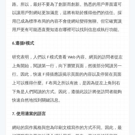
路。所以，最好不要為了創新而創新。熟悉的用戶界面還可
以讓用戶對網站更加滿意，這將有助於獲得他們的信任。採
用已成為標準布局的內容不會使網站變得無聊。但它確實讓
用戶更有可能憑直覺知道在哪裡可以找到信息或執行功能。
遵循
模式
6.
F
研究表明，人們以
模式查看
內容。網頁的訪問者從左
F
Web
上角開始，閱讀第一行，向下瀏覽頁面，然後部分閱讀另一
行。因此，快速
掃描應該揭示頁面的內容以及停留在頁面
F
上可以獲得什麼。
布局之所以有效，是因為從左上角到右
F
下角是人們閱讀的方式。因此，遵循此設計將使訪問者能夠
快速自然地找到關鍵
訊
息。
使用適當的語言
7.
網站的寫作風格與您為印刷文檔寫作的方式不同。因此，最