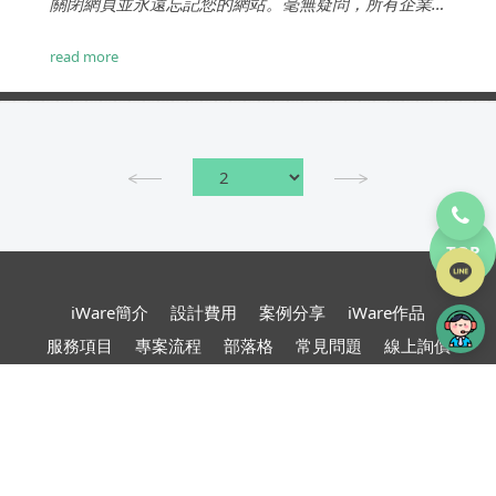
關閉網頁並永遠忘記您的網站。毫無疑問，所有企業
家都希望處理第一種情況並吸引那些認為他們的網站
有吸引力的訪問者。無論您提供何種類型的服務，您
read more
的搜尋結果 UI設計都很重要。...
TOP
iWare簡介
設計費用
案例分享
iWare作品
服務項目
專案流程
部落格
常見問題
線上詢價
網頁設計