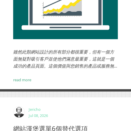
雖然此類網站設計的所有部分都很重要，但有一個方
面無疑對吸引客戶並使他們滿意最重要，這就是一個
成功的產品頁面。這個價值與您銷售的產品或服務無
關，而與您看待它的方式有關。由於來自世界各地的
競爭者如此之多，而人們的注意力持續時間不斷縮
read more
短，您必須立即抓住客戶的眼球，這就是漂亮的產品
頁面功能可以發揮作用的地方。...
Jericho
Jul 08, 2026
網站漢堡選單6個替代選項