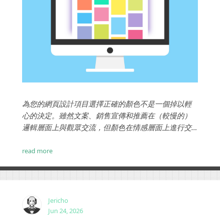
為您的網頁設計項目選擇正確的顏色不是一個掉以輕
心的決定。雖然文案、銷售宣傳和推薦在（較慢的）
邏輯層面上與觀眾交流，但顏色在情感層面上進行交
流。良好的顏色選擇可以影響訪問者如何解釋他們所
看到的內容，並且可以對他們對品牌的總體看法產生
read more
積極影響。衝突的顏色選擇可能會導致他們去訪問另
一個網站。...
Jericho
Jun 24, 2026