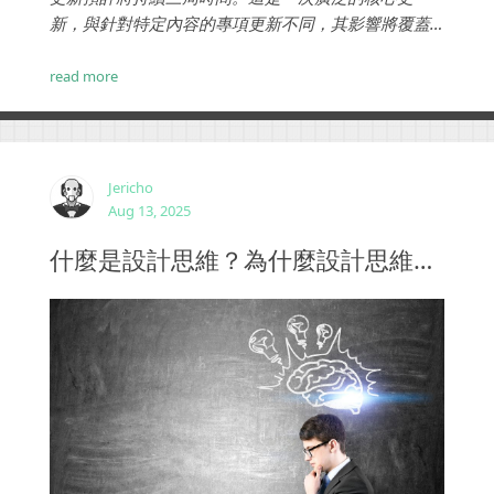
新，與針對特定內容的專項更新不同，其影響將覆蓋
所有行業和主題。網站排名和自然搜尋流量極有可能
出現顯著波動，有些夥伴反映自己網站的收錄出現了
read more
問題，這都是算法更新造成的。...
Jericho
Aug 13, 2025
什麼是設計思維？為什麼設計思維很重要？