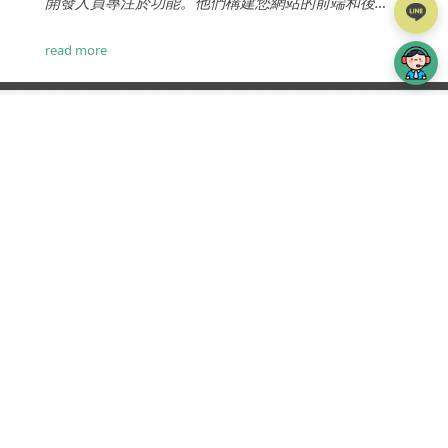
開發人員專注於功能。他們構建您網站的前端和後
端，使其按預期運行並提供成功所需的所有功能。...
read more
TOP
iWare簡介
設計費用
案例分享
iWare作品
服務項目
專案流程
部落格
常見問題
線上詢價
網頁設計