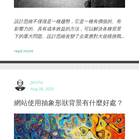
設計思維不僅僅是一種趨勢，它是一種有價值的、有
影響力的、具有成本效益的方法，可以解決各種背景
下的重大問題。設計思維改變了企業應對大規模挑戰
的方式，例如改進產品、擴大用戶群，並最終對客
戶、市場等產生積極影響。...
read more
Jericho
Aug 08, 2025
網站使用抽象形狀背景有什麼好處？