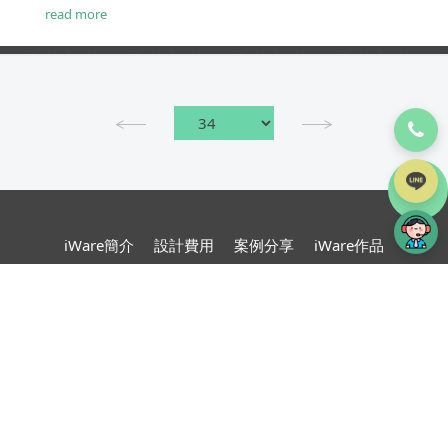
蓋。不過，最好在一開始就確認這些要點，以確保不
read more
會產生誤解。然後，是時候深入了解客戶的要求，以
更詳細地了解所提議的網站。因此，對於網頁設計師
來說，這裡有幾個關鍵問題，可以詢問新客戶以使項
目有一個良好的開端。...
TOP
iWare簡介
設計費用
案例分享
iWare作品
服務項目
專案流程
部落格
常見問題
線上詢價
網頁設計
台北、桃園、新竹、苗栗
網頁設計