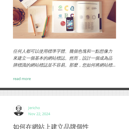
任何人都可以使用標準字體、幾個色塊和一點想像力
來建立一個基本的網站標誌。然而，設計一個成為品
牌標識的網站標誌並不容易。那麼，您如何將網站標
誌設計從平庸變為優秀？以下是設計最佳企業網站標
誌的十個技巧。...
read more
Jericho
Nov 22, 2024
如何在網站上建立品牌個性