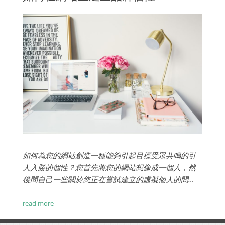
如何為您的網站創造一種能夠引起目標受眾共鳴的引
人入勝的個性？您首先將您的網站想像成一個人，然
後問自己一些關於您正在嘗試建立的虛擬個人的問
題。然後，您將能夠將這種個性轉移到您網站的頁面
上。...
read more