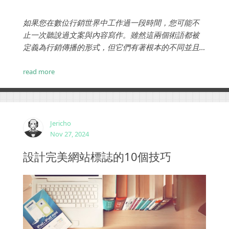
如果您在數位行銷世界中工作過一段時間，您可能不
止一次聽說過文案與內容寫作。雖然這兩個術語都被
定義為行銷傳播的形式，但它們有著根本的不同並且
服務於獨特的目的。在您的行銷策略的總體方案中，
您不能遺漏任何一種寫作形式。...
read more
Jericho
Nov 27, 2024
設計完美網站標誌的10個技巧