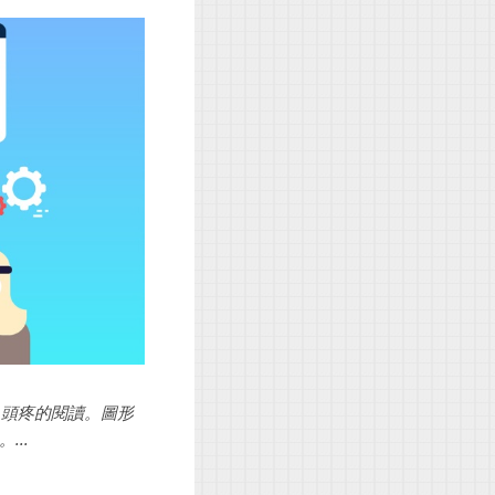
人頭疼的閱讀。圖形
..