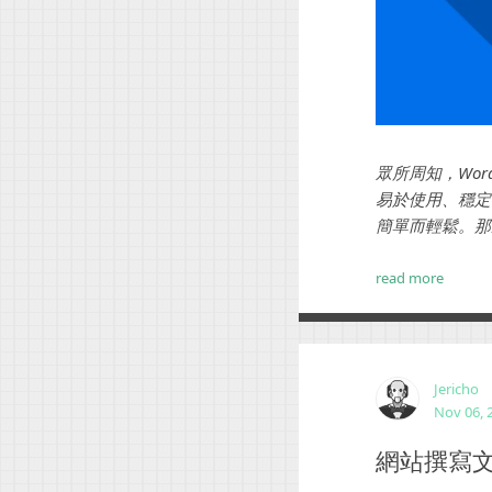
眾所周知，Wo
易於使用、穩定
簡單而輕鬆。那
說明您可能要考慮
read more
Jericho
Nov 06, 
網站撰寫