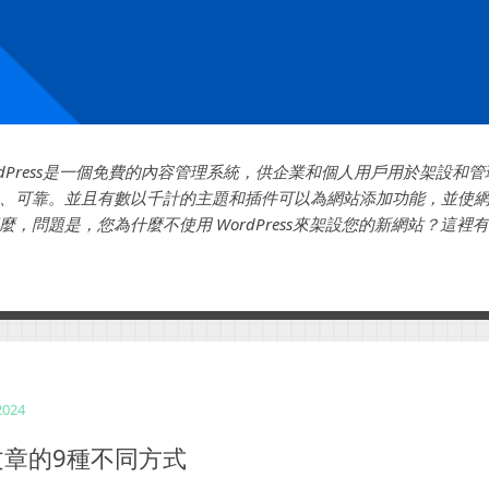
rdPress是一個免費的內容管理系統，供企業和個人用戶用於架設和
、可靠。並且有數以千計的主題和插件可以為網站添加功能，並使
麼，問題是，您為什麼不使用 WordPress來架設您的新網站？這裡
在下一個網站開發項目中不使用WordPress。...
2024
文章的9種不同方式