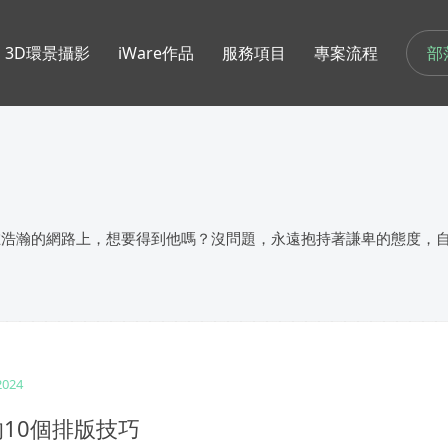
部
3D環景攝影
iWare作品
服務項目
專案流程
在浩瀚的網路上，想要得到他嗎？沒問題，永遠抱持著謙卑的態度，
2024
10個排版技巧