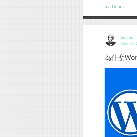
read more
Jericho
Nov 08, 
為什麼Wo