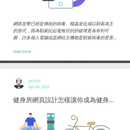
網路攻擊已經從傳統的病毒、蠕蟲進化成以勒索為主
的形式，因為勒索比起毫無目的的破壞更為有利可
圖，許多個人電腦或是網站主機都是勒索病毒的受害
者。身為站長應該要有那些策略，改善你的網站安全
呢？...
read more
Jericho
Apr 08, 2022
健身房網頁設計怎樣讓你成為健身俱樂部行業NO.1