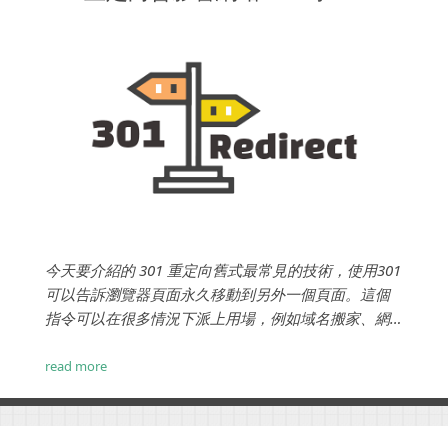
今天要介紹的 301 重定向舊式最常見的技術，使用301
可以告訴瀏覽器頁面永久移動到另外一個頁面。這個
指令可以在很多情況下派上用場，例如域名搬家、網
站結構改變，或特定頁面因故需要調整。但是 301 重
定向如何影響 SEO？以下我們簡要的分享這個技術的
read more
優缺點。 ...