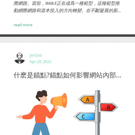
際網路。當前，Web3正在成爲一種範型，這種範型推
動網際網路和資本投入的方向轉變。在不斷髮展的新
技術的推動下，Web3運動首當其衝的影響就是：人
們、集體和大衆，看待和評價網際網路的方式。...
read more
Jericho
Apr 29, 2022
什麽是錨點?錨點如何影響網站內部優化?