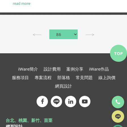
全通訊協定，就可以輕鬆解決HTTP欠缺的安全問
read more
題。...
TOP
iWare簡介
設計費用
案例分享
iWare作品
服務項目
專案流程
部落格
常見問題
線上詢價
網頁設計
台北、桃園、新竹、苗栗
網頁設計