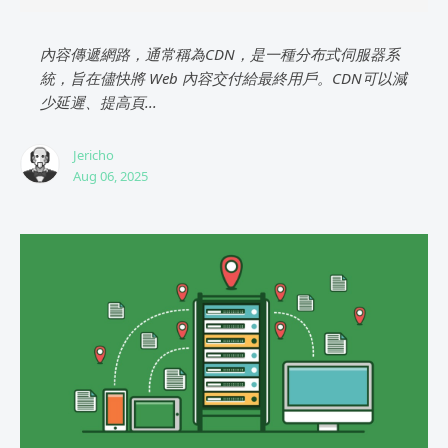
內容傳遞網路，通常稱為CDN，是一種分布式伺服器系
統，旨在儘快將 Web 內容交付給最終用戶。CDN可以減
少延遲、提高頁...
Jericho
Aug 06, 2025