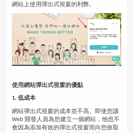
網站上使用
彈出式視窗
的利弊。
使用網站
彈出式視窗
的優點
低成本
1.
網站
彈出式視窗
的成本並不高。即使您讓
開發人員為您建
立
一個網站，他也不
Web
會因為添加有效的
彈出式視窗
而向您收取