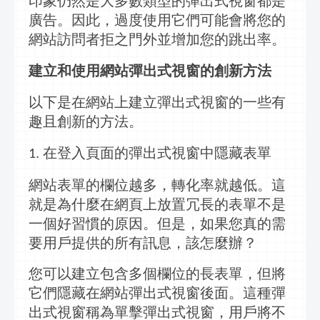
印象仍然是大多數類型的
彈出式視窗
都是
廣告。因此，過度使用它們可能會將您的
網站訪問者拒之門外並增加您的跳出率。
建
立
和使用網站
彈出式視窗
的創新方法
以下是在網站上建
立彈出式視窗
的一些有
趣且創新的方法。
在登
入
頁面的
彈出式視窗
中隱藏表單
1.
網站表單的欄位越多，轉化率就越低。這
就是為什麼在網頁上放置冗長的表單不是
一個好習慣的原因。但是，如果您真的需
要用戶提供的所有
訊息
，該怎麼辦？
您可以
建立
包含多個欄位的長表單，但將
它們隱藏在網站
彈出式視窗
後面。這種
彈
出式視窗
稱為單擊
彈出式視窗
，用戶將不