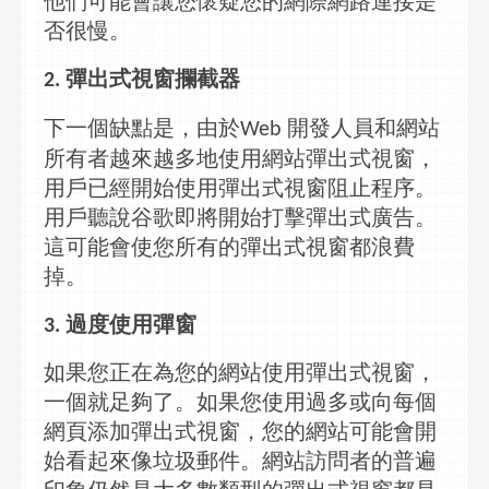
他們可能會讓您懷疑您的網際網路連接是
否很慢。
彈出式視窗
攔截器
2.
下一個缺點是，由於
開發人員和網站
Web
所有者越來越多地使用網站
彈出式視窗
，
用戶已經開始使用
彈出式視窗
阻止程序。
用戶聽說谷歌即將開始打擊彈出式廣告。
這可能會使您所有的
彈出式視窗
都浪費
掉。
過度使用彈窗
3.
如果您正在為您的網站使用
彈出式視窗
，
一個就足夠了。如果您使用過多或向每個
網頁添加
彈出式視窗
，您的網站可能會開
始看起來像垃圾郵件。網站訪問者的普遍