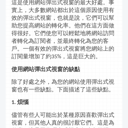
這是使用網站
彈出式視窗
的最大好處。事
實上，大多數網站都出於這個原因使用有
效的
彈出式視窗
，也就是說，它們可以幫
助您提高網站的轉化率。他們在這方面做
得很好。它們使您可以輕鬆地將網站訪問
者轉化為訂閱者，並最終轉化為您的客
戶。一個有效的
彈出式視窗
將您網站上的
訂閱量增加了約
，這是巨大的。
35%
使用網站
彈出式視窗
的缺點
除了好處之外，為您的網站使用
彈出式視
窗
也有一些缺點。下面描述了這些缺點。
煩惱
1.
儘管有些人可能出於某種原因喜歡
彈出式
視窗
，但其他人真的很討厭它們。這是為