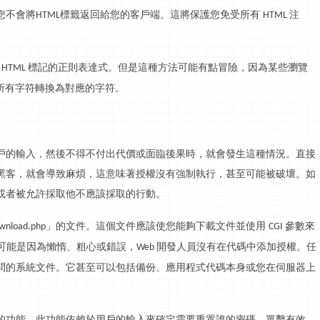
您不會將
標籤返回給您的客戶端。這將保護您免受所有
注
HTML
HTML
有
標記的正則表達式。但是這種方法可能有點冒險，因為某些瀏覽
HTML
所有字符轉換為對應的字符。
戶的輸入，然後不得不付出代價或面臨後果時，就會發生這種情況。直接
黑客，就會導致麻煩，這意味著授權沒有強制執行，甚至可能被破壞。如
或者被允許採取他不應該採取的行動。
」的文件。這個文件應該使您能夠下載文件並使用
參數來
wnload.php
CGI
可能是因為懶惰、粗心或錯誤，
開發人員沒有在代碼中添加授權。任
Web
問的系統文件。它甚至可以包括備份、應用程式代碼本身或您在伺服器上
的功能。此功能依賴於用戶的輸入來確定需要重置誰的密碼。單擊有效