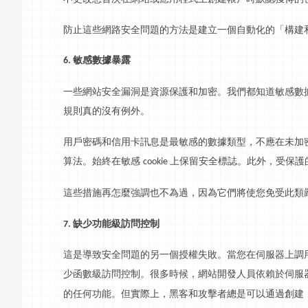
防止這些
網路
安全問題的方法是建立一個自動化的「構建
敏感數據暴露
6.
一些網站安全漏洞是資源保護和加密。我們都知道敏感數
規則真的沒有例外。
用戶密碼和信用卡
訊息
是最敏感的數據類型，不應在未加
算法。始終在敏感
上保留安全標誌。此外，受保護
cookie
這些措施再怎麼強調也不為過，因為它們將使您免受此類
缺少功能級訪問控制
7.
這是導致安全問題的另一個授權失敗。當您在伺服器上調
少函數級訪問控制。很多時候，網站開發人員依賴於伺服
的任何功能。但實際上，黑客和攻擊者總是可以通過創建