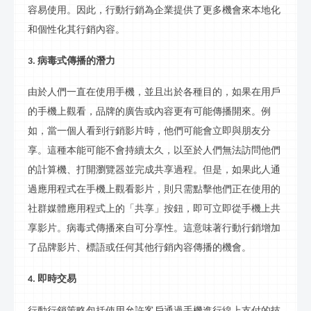
容易使用。因此，
行動行銷
為企業提供了更多機會來本地化
和個性化其
行銷
內容。
病毒式傳播的潛力
3.
由於人們一直在使用手機，並且出於各種目的，如果在用戶
的手機上觀看，品牌的廣告或內容更有可能傳播開來。例
如，當一個人看到
行銷影片
時，他們可能會立即與朋友分
享。這種本能可能不會持續太久，以至於人們無法訪問他們
的計算機、打開瀏覽器並完成共享過程。但是，如果此人通
過應用程式在手機上觀看
影片
，則只需點擊他們正在使用的
社群
媒體應用程式上的「共享」按鈕，即可立即從手機上共
享
影片
。病毒式傳播來自可分享性。這意味著
行動行銷
增加
了品牌
影片
、標語或任何其他
行銷
內容傳播的機會。
即時交易
4.
行動行銷
策略包括使用允許客戶通過手機進行線
上
支付的技