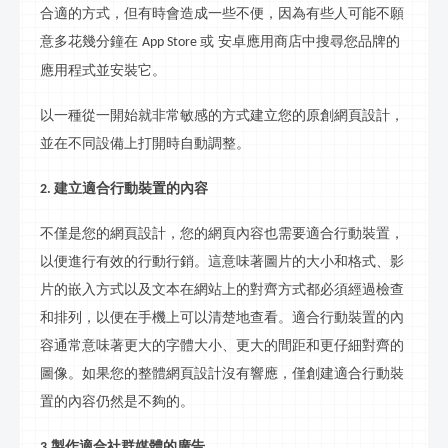
合適的方式，但有時會造成一些不便，因為有些人可能不願
意多花幾分鐘在
或 安卓應用商店中
搜尋
您品牌的
App Store
應用程式並安裝它。
以一種從一開始就非常敏感的方式建立您的原創網頁設計，
並在不同設備上打開時自動調整。
建
立
適合行動裝置的內容
2.
不僅是您的網頁設計，您的網頁內容也需要適合行動裝置，
以便進行有效的
行動行銷
。這意味著圖片的大小和格式、
影
片
的嵌入方式以及文本在網站上的對齊方式都必須經過檢查
和排列，以便在手機上可以清楚地查看。適合行動裝置的內
容通常意味著更大的字體大小、更大的間距和更仔細對齊的
圖像。如果您的整體網頁設計沒有響應，僅創建適合行動裝
置的內容仍然是不夠的。
製作適合
社群
媒體的廣告
3.