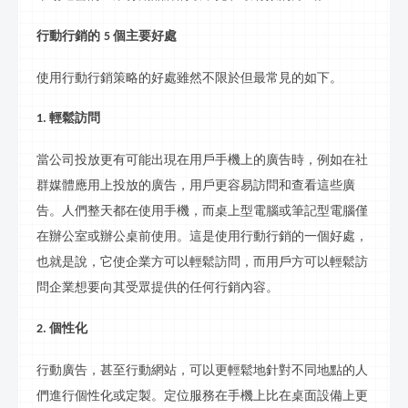
行動行銷
的
個主要好處
5
使用
行動行銷
策略的好處雖然不限於但最常見的如下。
輕鬆訪問
1.
當公司投放更有可能出現在用戶手機上的廣告時，例如在社
群
媒體應用上投放的廣告，用戶更容易訪問和查看這些廣
告。人們整天都在使用手機，而桌上型電腦或筆記型電腦僅
在辦公室或辦公桌前使用。這是使用
行動行銷
的一個好處，
也就是說，它使企業方可以輕鬆訪問，而用戶方可以輕鬆訪
問企業想要向其受眾提供的任何
行銷
內容。
個性化
2.
行動
廣告，甚至
行動
網站，可以更輕鬆地針對不同地點的人
們進行個性化或定製。定位服務在手機上比在桌面設備上更