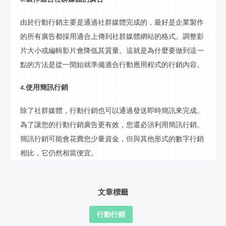
由於
行動行銷
主要是通過
社群
媒體完成的，最好是企業製作
的所有廣告都採用適合上傳到
社群
媒體網站的格式。調整
影
片
大小或編輯
影片
會降低其質量。這就是為什麼要做到這一
點的方法是從一開始就準備適合行動應用程式的
行銷
內容。
使用簡訊
行銷
4.
除了
社群
媒體，
行動行銷
也可以通過發送即時簡訊來完成。
為了讓您的
行動行銷
廣告更有效，您還必須利用簡訊
行銷
。
簡訊
行銷
可能會花費您少量資金，但與其他形式的數字
行銷
相比，它仍然相當便宜。
文章標籤
行動行銷