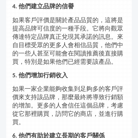
他們建立品牌的信譽
4.
如果客戶評價是關於產品
品質
的，這將是
提高品牌可信度的一種手段。它將向觀眾
傳達特定品牌真正兌現其承諾的
訊息
。來
自目標受眾的更多人會相信
品質
，他們中
的一些人甚至可能會在閱讀推薦後直接購
買，特別是如果他們已經需要該產品。
他們增加
行銷
收入
5.
如果一家企業能夠收集到足夠多的客戶評
價來支持該品牌，那麼最終將導致
行銷
額
的增加。更多的人會信任這個品牌，考慮
從它那裡購買，訪問它的商店，並進行購
買。
他們有助於建立長期的客戶關係
6.