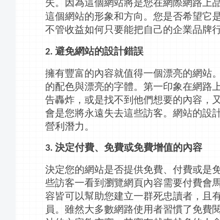
失。因為這個網站將是您在網際
網路
上
這個網站的形象和方向。您是否希望它
不管收益如何只要能把自己的企業品牌
避免網站的設計錯誤
2.
擁有豐富的內容就值得一個漂亮的網站
的配色與漂亮的字體。第一印象在
網路
告轟炸，或是找不到他們想要的內容，
會是您將永遠失去這些訪客。網站的設
營利潛力。
決定付費、免費或免費增值的內容
3.
決定您的網站是否提供免費、付費或是
些訪客一看到瀏覽網頁內容需要付費會
容皆可以幫助您建立一群死忠讀者，且
員。雖然大多數
網路
使用者習慣了免費