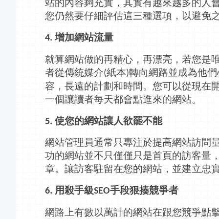
站的內容夠充實，其實有越來越多的人
您仍然要仔細評估這三種選項，以避免
增加網站流量
4.
就算網站做的再精心，再漂亮，若您是
者從傳統媒介
紙本
轉向
網路
並成為他們
(
)
容，長遠的計劃和時間。您可以從現在
一個讓讀者每天都會點進來的網站。
使您的網站讓人欲罷不能
5.
網站管理員通常只專注於提高網站訪問
功的網站並不只僅僅只是首頁的訪客量
章。讓訪客駐留在您的網站，並建立忠
用殺手級
手段狠揍競爭者
6.
SEO
網路
上有數以萬計的網站在跟您競爭點