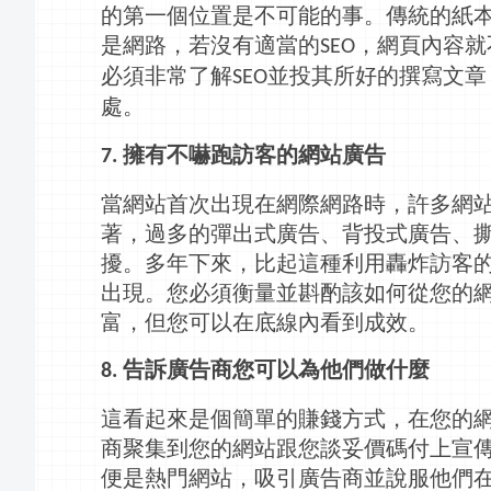
的第一個位置是不可能的事。傳統的紙
是
網路
，若沒有適當的
，網頁內容就
SEO
必須非常了解
並投其所好的撰寫文章
SEO
處
。
擁有不嚇跑訪客的網站廣告
7.
當網站首次出現在網際
網路
時，許多網
著，過多的彈出式廣告、背投式廣告、
擾。多年下來，比起這種利用轟炸訪客
出現。您必須衡量並斟酌該如何從您的
富，但您可以在底線內看到成效。
告訴廣告商您可以為他們做什麼
8.
這看起來是個簡單的賺錢方式，在您的
商聚集到您的網站跟您談妥價碼付上宣
便是熱門網站，吸引廣告商並說服他們