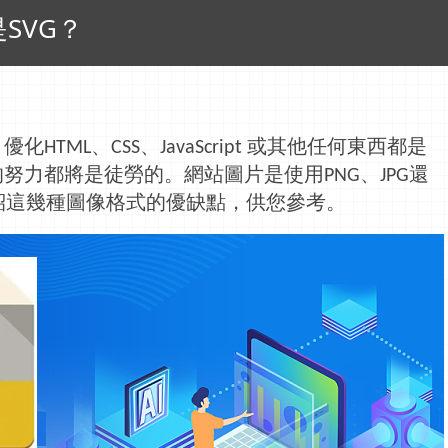
SVG？
，優化
、
、
或其他任何東西都是
HTML
CSS
JavaScript
的努力都將是徒勞的。網站圖片是使用
、
還
PNG
JPG
紹這幾種圖像格式的優缺點，供您參考。