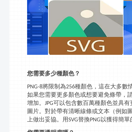
您需要多少種顏色？
將限制為
種顏色，這在大多數
PNG-8
256
如果您需要更多顏色或想要避免條帶，
增加。
可以包含數百萬種顏色並具有
JPG
圖片。對於帶有清晰線條或文本（例如
上做出妥協。用
替換
以獲得簡單
SVG
PNG