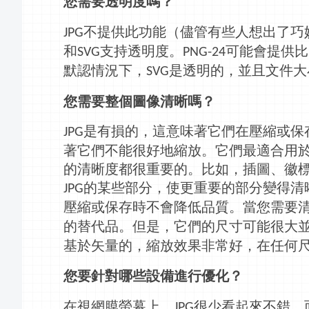
您需要透明度嗎？
不提供此功能（儘管有些人想出了巧
JPG
和
支持透明度。
可能會提供比
SVG
PNG-24
默認情況下，
是透明的，並且文件大
SVG
您需要整個圖像清晰嗎？
是有損的，這意味著它們在壓縮或保
JPG
著它們不能很好地縮放。它們最適合用
的清晰度都很重要的。比如，插圖、徽
的某些部分，使更重要的部分變得清
JPG
壓縮或保存時不會降低
品質
。當您需要
的替代品。但是，它們的尺寸可能很大
基於矢量的，縮放效果非常好，在任何
您要針對哪些設備進行優化？
在視網膜
螢幕
上，
很少看起來不錯，
JPG