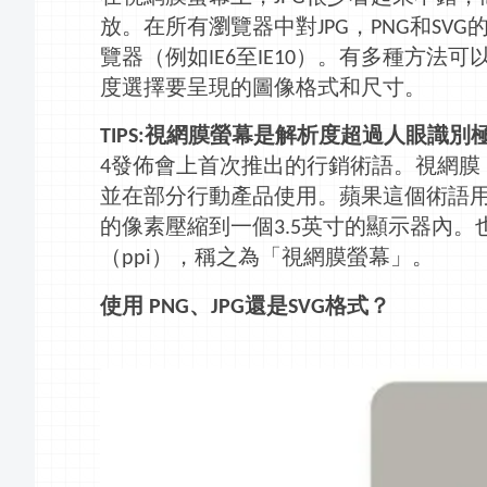
放。在所有瀏覽器中對
，
和
JPG
PNG
SVG
覽器（例如
至
）。有多種方法可
IE6
IE10
度選擇要呈現的圖像格式和尺寸。
視網膜
螢幕
是解析度超過人眼識別
TIPS:
發
佈
會上首次推出的
行銷
術語。視網膜
4
並在部分
行動
產品使用。蘋果這個術語
的像素壓縮到一個
英寸的
顯示器
內。
3.5
（
），稱之為「視網膜
螢幕
」。
ppi
使用
、
還是
格式？
PNG
JPG
SVG