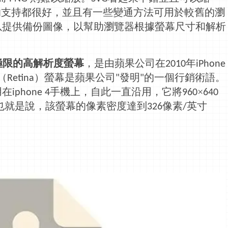
的支持都很好，並且有一些變通方法可用於較舊的瀏
以提供備份圖像，以幫助瀏覽器根據
螢幕
尺寸和解析
極限的高解析度
螢幕
，是由蘋果公司在
年
2010
iPhone
（
）
螢幕
是蘋果公司
發明
的一個
行銷
術語。
Retina
"
"
用在
手機上，自此一直沿用，它將
×
iphone 4
960
640
也就是說，該
螢幕
的像素密度達到
像素
英寸
326
/