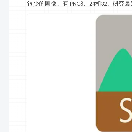
很少的圖像。有
、
和
。研究最
PNG8
24
32