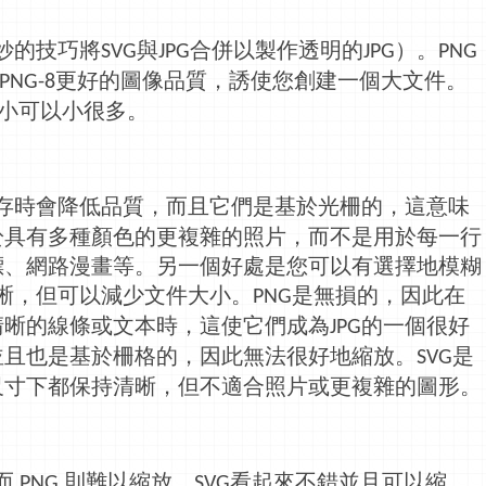
妙的技巧將
與
合併以製作透明的
）。
SVG
JPG
JPG
PNG
更好的圖像
品質
，誘使您創建一個大文件。
PNG-8
小可以小很多。
存時會降低
品質
，而且它們是基於光柵的，這意味
於具有多種顏色的更複雜的照片，而不是用於每一行
標、
網路
漫畫等。另一個好處是您可以有選擇地模糊
晰，但可以減少文件大小。
是無損的，因此在
PNG
清晰的線條或文本時，這使它們成為
的一個很好
JPG
並且也是基於柵格的，因此無法很好地縮放。
是
SVG
尺寸下都保持清晰，但不適合照片或更複雜的圖形。
而
則難以縮放。
看起來不錯並且可以縮
PNG
SVG