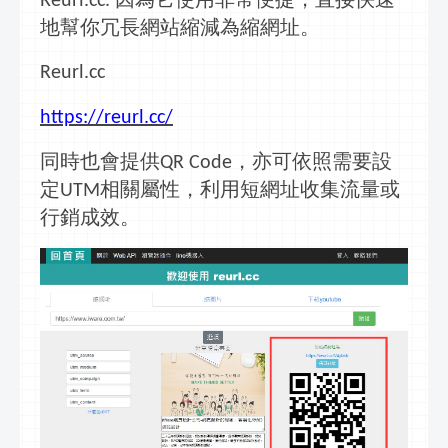
Reurl.cc.
地幫你冗長網站縮減為
縮網址
。
Reurl.cc
https://reurl.cc/
同時也會提供
，亦可依照需要設
QR Code
定
相關屬性，利用短網址收集流量或
UTM
行銷成效。