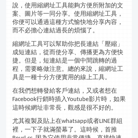
說，使用
縮網址工具
能夠方便所附加的文
案、圖片等一同分享。使用
縮網址工具
，
你便可以通過這種方式愉快地分享內容，
而不必擔心連結過長的煩惱了。
縮網址工具
可以幫助你把長連結「壓縮」
成短連結，從而使分享、傳播更為方便快
捷。但是，短連結是一個中間跳轉的過
程，需要略做注意。總的來說，
縮網址工
具
是一種十分方便實用的
線上
工具。
在我們想轉發給客戶連結，又或者想在
行
銷時插入
影片
時，如果
Facebook
Youtube
這時候網址非常長，觀感是很不好的。
尤其複製
及
貼
上
在
或者
群組
whatsapp
LINE
裡，一下子就
滿螢幕
了。這時候，首推
因為它使用非常便捷，直接快速