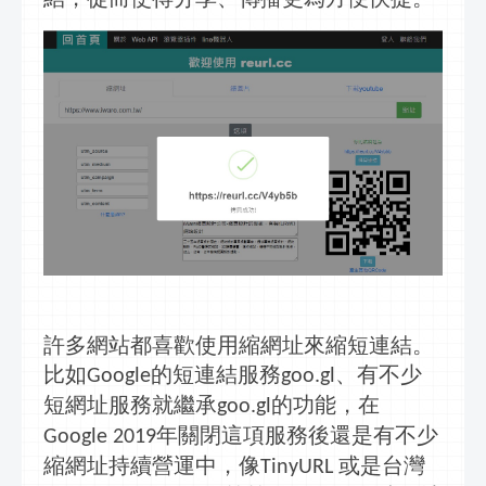
許多網站都喜歡使用
縮網址
來縮短連結。
比如
的短連結服務
、有不少
Google
goo.gl
短網址服務就繼承
的功能，在
goo.gl
年關閉這項服務後還是有不少
Google 2019
縮網址持續營運中，像
或是台灣
TinyURL