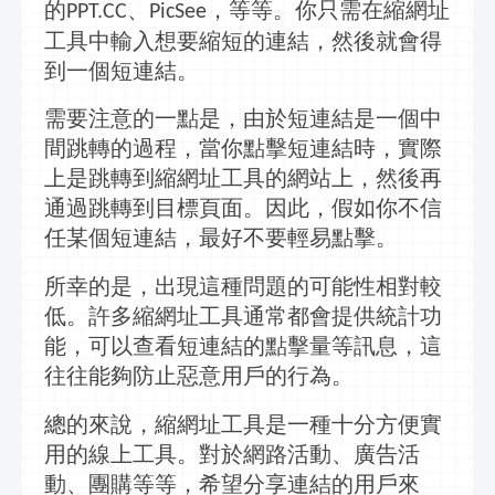
的
、
，等等。你只需在
縮網址
PPT.CC
PicSee
工具
中輸入想要縮短的連結，然後就會得
到一個短連結。
需要注意的一點是，由於短連結是一個中
間跳轉的過程，當你點擊短連結時，實際
上是跳轉到
縮網址工具
的網站上，然後再
通過跳轉到目標頁面。因此，假如你不信
任某個短連結，最好不要輕易點擊。
所幸的是，出現這種問題的可能性相對較
低。許多
縮網址工具
通常都會提供統計功
能，可以查看短連結的點擊量等
訊息
，這
往往能夠防止惡意用戶的行為。
總的來說，
縮網址工具
是一種十分方便實
用的
線上
工具。對於
網路
活動、廣告活
動、團購等等，希望分享連結的用戶來