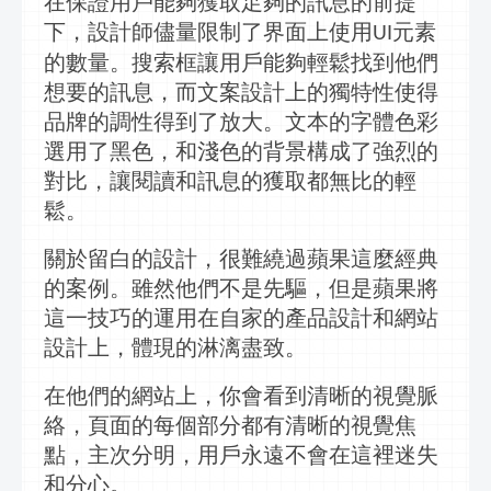
在保證用戶能夠獲取足夠的
訊息
的前提
下，設計師儘量限制了界面上使用
元素
UI
的數量。搜索框讓用戶能夠輕鬆找到他們
想要的
訊息
，而文案設計上的獨特性使得
品牌的調性得到了放大。文本的字體色彩
選用了黑色，和淺色的背景構成了強烈的
對比，讓閱讀和
訊息
的獲取都無比的輕
鬆。
關於留白的設計，很難繞過蘋果這麼經典
的案例。雖然他們不是先驅，但是蘋果將
這一技巧的運用在自家的產品設計和網站
設計上，體現的淋漓盡致。
在他們的網站上，你會看到清晰的視覺脈
絡，頁面的每個部分都有清晰的視覺焦
點，主次分明，用戶永遠不會在這裡迷失
和分心。