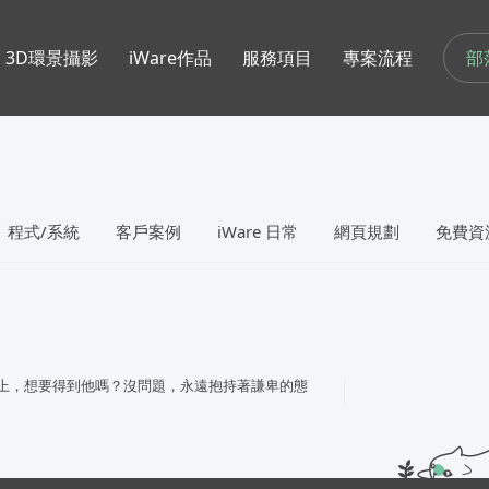
部
3D環景攝影
iWare作品
服務項目
專案流程
程式/系統
客戶案例
iWare 日常
網頁規劃
免費資
上，想要得到他嗎？沒問題，永遠抱持著謙卑的態