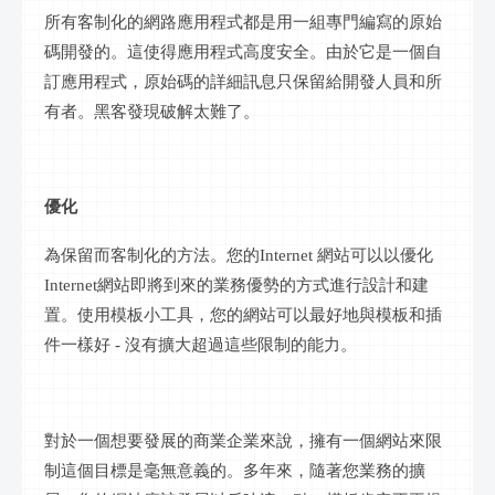
所有
客制化
的
網路
應用程式都是用一組專門編寫的
原始
碼
開發的。這使得應用程式高度安全。由於它是一個
自
訂
應用程式，
原始碼
的詳細
訊息
只保留給開發人員和所
有者。黑客發現破解太難了。
優化
為保留而
客制化
的方法。您的
Internet
網站
可以以優化
Internet
網站
即將到來的業務優勢的方式進行設計和
建
置
。使用模板小工具，您的網站可以最好地與模板和插
件一樣好
- 沒有擴大超過這些限制的能力。
對於一個想要發展的商業企業來說，擁有一個網站來限
制這個目標是毫無意義的。多年來，隨著您業務的擴