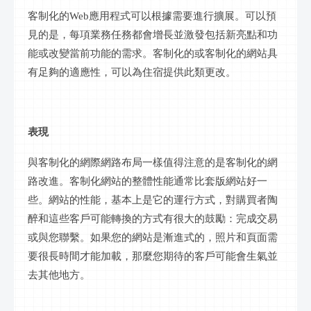
客制化
的
Web應用程式可以根據需要進行擴展。可以預
見的是，每項業務任務都會增長並激發包括新亮點和功
能或改變當前功能的需求。
客制化
的或
客制化
的
網站
具
有足夠的適應性，可以為住宿提供此類更改。
表現
與
客制化
的網際網路布局一樣值得注意的是
客制化
的
網
路
改進。
客制化
網站的整體性能通常比
套版網站
好一
些。網站的性能，基本上是它的運行方式，對購買者陶
醉和這些客戶可能轉換的方式有很大的鼓勵：完成交易
或與您聯繫。如果您的網站是漸進式的，照片和頁面需
要很長時間才能加載，那麼您期待的客戶可能會生氣並
去其他地方。