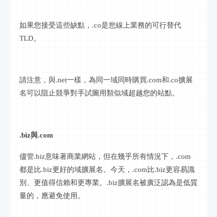
如果您接受這些缺點，
.co
是您
線上
業務的可行替代
TLD
。
請注意，與
.net
一樣，為同一域同時購買
.com
和
.co
擴展
名可以阻止競爭對手試圖用類似域超越您的站點。
.biz
與
.com
儘管
.biz
意味著商業網站，但在幾乎所有情況下，
.com
都是比
.biz
更好的域擴展名。今天，
.com
比
.biz
更容易識
別、更值得信賴和更專業。
.biz
擴展名被廣泛認為是低質
量的，應避免使用。