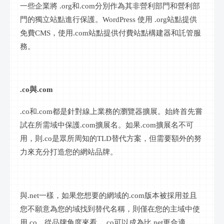
一些企業將
.org
和
.com
分別作為其非營利部門和營利部
門的獨立站點進行保護。
WordPress 使用
.org
站點提供
免費
CMS
，使用
.com
站點提供付費站點構建器和託管服
務。
.co
與
.com
.co
和
.com
都是針對
線上
業務的瀏覽器擴展。始終首先嘗
試在所需域中保護
.com
擴展名。如果
.com
擴展名不可
用，則
.co
是眾所周知的
TLD
替代方案，但需要額外的努
力來充分打造您的網站品牌。
與
.net
一樣，如果您想要的
網域
的
.com
版本被採用並且
您不願意為您的域找到替代名稱，則僅在您的主域中使
用
.co
。從品牌角度來看，
.co
可以成為比
.net
更合適