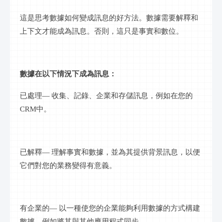
這是思考數據如何變成
訊息
的好方法。數據需要解釋和
上下文才能成為
訊息
。否則，這只是事實和
數位
。
數據在以下情況下成為
訊息
：
已處理
— 收集、記錄、
企業
和存儲
訊息
，例如在您的
CRM
中。
已解釋
— 理解事實和數據，並為其提供背景
訊息
，以便
它們對您的業務變得有意義。
有
企業
的
— 以一種使您的企業能夠利用數據的方式構建
數據，例如將其與其他應用程式同步。