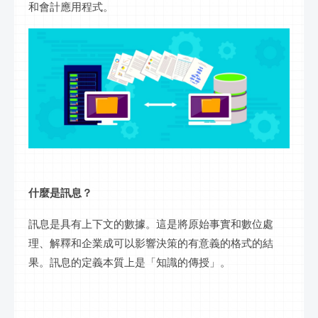
和會計應用程式。
什麼是
訊息
？
訊息
是具有上下文的數據。這是將原始事實和
數位
處
理、解釋和
企業
成可以影響決策的有意義的格式的結
果。
訊息
的定義本質上是「知識的傳授」。