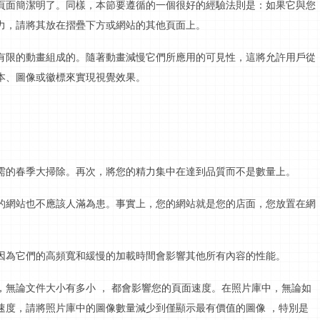
頁面簡潔明了。同樣，本節要遵循的一個很好的經驗法則是：如果它與您
力，請將其放在摺疊下方或網站的其他頁面上。
有限的動畫組成的。隨著動畫減慢它們所應用的可見性，這將允許用戶從
本、圖像或徽標來實現視覺效果。
需的春季大掃除。再次，將您的精力集中在達到
品質
而不是數量上。
的網站也不應該人滿為患。事實上，您的網站就是您的店面，您放置在網
因為它們的高
頻寬
和緩慢的加載時間會影響其他所有內容的性能。
，無論文件大小有多小
，
都會影響您的頁面速度。在照片庫中，無論如
速度，請將照片庫中的圖像數量減少到僅顯示最有價值的圖像
，特別是