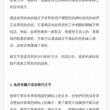
接進入另一個網頁，無論是在您的網站內還是在網際網路上
的任何地方。
應該使用有效的
錨文字
來幫助用戶瀏覽您的網站並找到他們
正在尋找的內容。它還應該包括與您的工作相關的
關鍵字
和
短語。例如，如果您擁有一家鞋店，那麼您主頁上的「查看
我們精選的童鞋」字樣可以通過
錨文字
連結到您的
線上
商
店，該商店裡擺滿了童鞋。
錨文字
是提高您的
SEO的好方法，但請記住，過多的連結或
錨不能真正幫助您的讀者。
4. 為所有圖片添加替代文字
搜尋引擎非常擅長閱讀您網站上的文本，但他們仍然沒有弄
清楚如何查看您網站上的圖片。要了解照片或圖形中顯示的
內容，搜尋引擎會尋找「替代文本」，即關於網站上每張圖