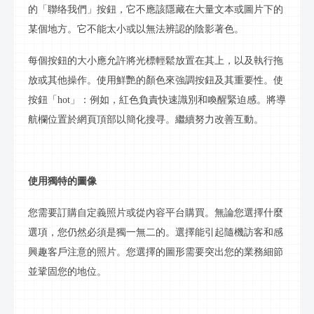
的「
聯络
我們」按鈕，它不應該隱藏在大量文本或圖片下的
某個地方。它不能太小或以無法辨認的陰影著色。
每個按鈕的大小應允許將光標輕鬆放置在其上，以及執行拖
放或其他操作。使用鮮艷的顏色來強調按鈕及其重要性。使
按鈕「
hot」：例如，紅色負責快速識別和喚醒緊迫感。將導
航欄位置於網頁頂部以簡化
搜寻
。繼續努力改善互動。
使用獨特的圖像
您需要訂購自定義照片或從內容平台購買。無論您選擇什麼
選項，您仍然必須是獨一無二的。選擇能引起隨機訪客和感
興趣客戶注意的照片。您選擇的圖形需要突出您的業務細節
並鞏固您的地位。