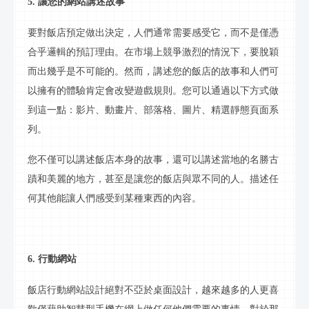
5. 讓您的網站講述故事
要對
飯店
預定做出決定，人們通常需要感受它，而不是僅憑
合乎邏輯的預訂理由。在市場上競爭激烈的情況下，要脫穎
而出幾乎是不可能的。然而，講述您的
飯店
的故事和人們可
以擁有的體驗肯定會改變遊戲規則。您可以通過以下方式做
到這一點：
影片
、動畫片、
部落格
、圖片、精選靜態頁面系
列。
您不僅可以講述
飯店
本身的故事，還可以講述當地的名勝古
蹟和美麗的地方，甚至是讓您的
飯店
與眾不同的人。描述任
何其他能讓人們感受到某種東西的內容。
6.
行動
網站
飯店行動
網站設計絕對不亞於桌面設計，越來越多的人更喜