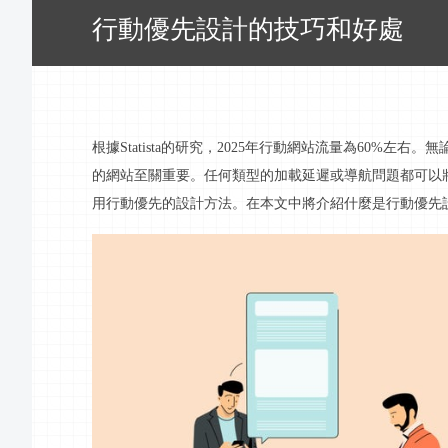
行動優先設計的技巧和好處
根據
Statista的研究，202
5
年
行動
網站流量為
60
%
左右
。無
的網站至關重要。任何類型的加載延遲或導航問題都可以
用
行動
優先的設計方法。在本文中將介紹什麼是
行動
優先