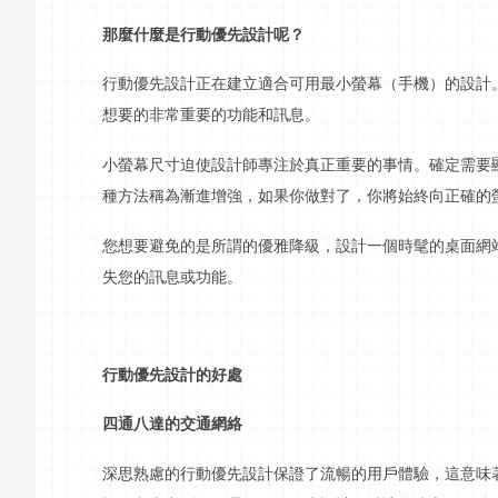
那麼什麼是
行動
優先設計呢？
行動
優先設計正在
建立
適合可用最小
螢幕
（手機）的設計
想要的非常重要的功能和
訊息
。
小
螢幕
尺寸迫使設計師專注於真正重要的事情。確定需要
種方法稱為漸進增強，如果你做對了，你將始終向正確的
您想要避免的是所謂的優雅降級，設計一個時髦的桌面網
失您的
訊息
或功能。
行動
優先設計的好處
四通八達的交通網絡
深思熟慮的
行動
優先設計保證了流暢的用戶體驗，這意味