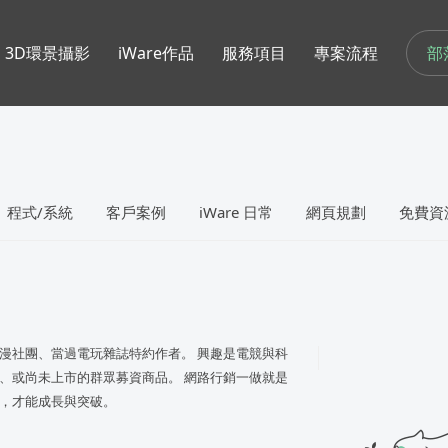
部
3D環景攝影
iWare作品
服務項目
專案流程
程式/系統
客戶案例
iWare 日常
網頁規劃
免費資
漫社團、當過電玩雜誌特約作者。 興趣是電競與科
、或尚未上市的群眾募資商品。 網路行銷一做就是
，才能成長與突破。