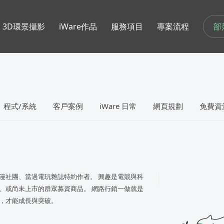
部
3D環景攝影
iWare作品
服務項目
專案流程
程式/系統
客戶案例
iWare 日常
網頁規劃
免費資
漫社團、當過電玩雜誌特約作者。 興趣是電競與科
、或尚未上市的群眾募資商品。 網路行銷一做就是
，才能成長與突破。